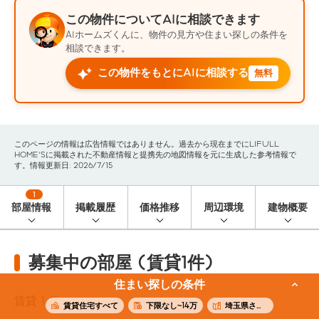
この物件についてAIに相談できます
AIホームズくんに、物件の見方や住まい探しの条件を
相談できます。
この物件をもとにAIに相談する
無料
このページの情報は広告情報ではありません。過去から現在までにLIFULL
HOME'Sに掲載された不動産情報と提携先の地図情報を元に生成した参考情報で
す。情報更新日: 2026/7/15
1
部屋情報
掲載履歴
価格推移
周辺環境
建物概要
募集中の部屋 (賃貸1件)
住まい探しの条件
賃貸
1
件
賃貸住宅すべて
下限なし~14万
埼玉県さいたま市浦和区