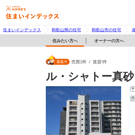
住まいインデックス
和歌山県の住宅
和歌山市の住宅
住みたい方へ
オーナーの方へ
募集中
売買
2
件
賃貸
1
件
ル・シャトー真砂