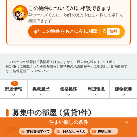
この物件についてAIに相談できます
AIホームズくんに、物件の見方や住まい探しの条件を
相談できます。
この物件をもとにAIに相談する
無料
このページの情報は広告情報ではありません。過去から現在までにLIFULL
HOME'Sに掲載された不動産情報と提携先の地図情報を元に生成した参考情報で
す。情報更新日: 2026/7/23
1
部屋情報
掲載履歴
価格推移
周辺環境
建物概要
募集中の部屋 (賃貸1件)
住まい探しの条件
賃貸
1
件
賃貸住宅すべて
下限なし~4.0万
和歌山県和歌山市