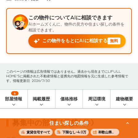
この物件についてAIに相談できます
AIホームズくんに、物件の見方や住まい探しの条件を
相談できます。
この物件をもとにAIに相談する
無料
このページの情報は広告情報ではありません。過去から現在までにLIFULL
HOME'Sに掲載された不動産情報と提携先の地図情報を元に生成した参考情報で
す。情報更新日: 2026/7/30
6
部屋情報
掲載履歴
価格推移
周辺環境
建物概要
募集中の部屋 (賃貸6件)
住まい探しの条件
賃貸住宅すべて
下限なし~4.0万
和歌山県和歌山市