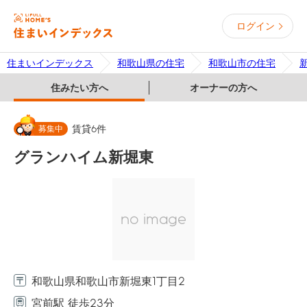
ログイン
住まいインデックス
和歌山県の住宅
和歌山市の住宅
住みたい方へ
オーナーの方へ
募集中
賃貸
6
件
グランハイム新堀東
no image
和歌山県和歌山市新堀東1丁目2
宮前駅 徒歩23分