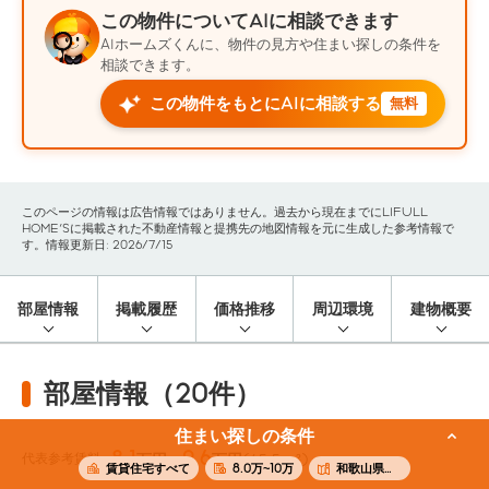
この物件についてAIに相談できます
AIホームズくんに、物件の見方や住まい探しの条件を
相談できます。
この物件をもとにAIに相談する
無料
このページの情報は広告情報ではありません。過去から現在までにLIFULL
HOME'Sに掲載された不動産情報と提携先の地図情報を元に生成した参考情報で
す。情報更新日: 2026/7/15
部屋情報
掲載履歴
価格推移
周辺環境
建物概要
部屋情報（20件）
住まい探しの条件
8.1
9.6
代表参考賃料
万円〜
万円
(65.5m²)
賃貸住宅すべて
8.0万~10万
和歌山県和歌山市