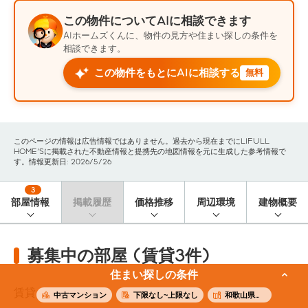
この物件についてAIに相談できます
AIホームズくんに、物件の見方や住まい探しの条件を
相談できます。
この物件をもとにAIに相談する
無料
このページの情報は広告情報ではありません。過去から現在までにLIFULL
HOME'Sに掲載された不動産情報と提携先の地図情報を元に生成した参考情報で
す。情報更新日: 2026/5/26
3
部屋情報
掲載履歴
価格推移
周辺環境
建物概要
募集中の部屋 (賃貸3件)
住まい探しの条件
賃貸
3
件
中古マンション
下限なし~上限なし
和歌山県和歌山市