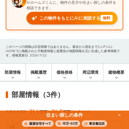
AIホームズくんに、物件の見方や住まい探しの条件を
相談できます。
この物件をもとにAIに相談する
無料
このページの情報は広告情報ではありません。過去から現在までにLIFULL
HOME'Sに掲載された不動産情報と提携先の地図情報を元に生成した参考情報で
す。情報更新日: 2026/7/22
部屋情報
掲載履歴
価格推移
周辺環境
建物概要
部屋情報（3件）
21.4
24.5
代表参考賃料
万円〜
万円
(66.84m²)
住まい探しの条件
賃貸住宅すべて
18万~50万
東京都北区
2階
-
参考価格