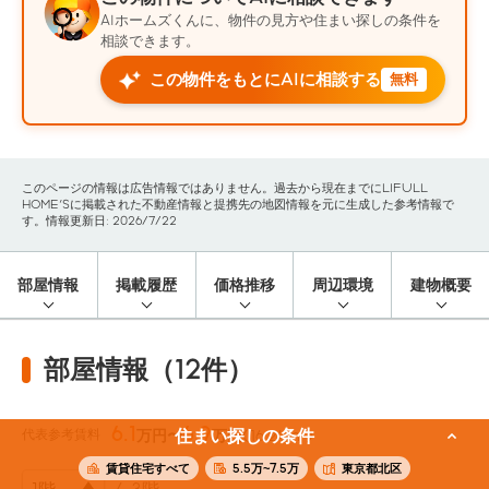
AIホームズくんに、物件の見方や住まい探しの条件を
相談できます。
この物件をもとにAIに相談する
無料
このページの情報は広告情報ではありません。過去から現在までにLIFULL
HOME'Sに掲載された不動産情報と提携先の地図情報を元に生成した参考情報で
す。情報更新日: 2026/7/22
部屋情報
掲載履歴
価格推移
周辺環境
建物概要
部屋情報（12件）
6.1
6.9
代表参考賃料
住まい探しの条件
万円〜
万円
(16.24m²)
賃貸住宅すべて
5.5万~7.5万
東京都北区