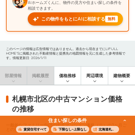
AIホームズくんに、物件の見方や住まい探しの条件を
相談できます。
この物件をもとにAIに相談する
無料
このページの情報は広告情報ではありません。過去から現在までにLIFULL
HOME'Sに掲載された不動産情報と提携先の地図情報を元に生成した参考情報で
す。情報更新日: 2026/1/11
部屋情報
掲載履歴
価格推移
周辺環境
建物概要
札幌市北区の中古マンション価格
の推移
住まい探しの条件
一般的なファミリー向けの中古マンション価格（※）の3ヶ月ご
との推移です。
賃貸住宅すべて
下限なし~上限なし
北海道札幌市北区