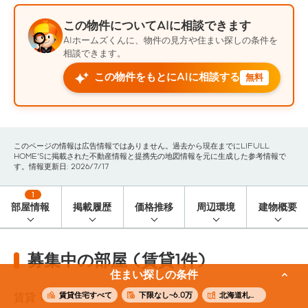
この物件についてAIに相談できます
AIホームズくんに、物件の見方や住まい探しの条件を
相談できます。
この物件をもとにAIに相談する
無料
このページの情報は広告情報ではありません。過去から現在までにLIFULL
HOME'Sに掲載された不動産情報と提携先の地図情報を元に生成した参考情報で
す。情報更新日: 2026/7/17
1
部屋情報
掲載履歴
価格推移
周辺環境
建物概要
募集中の部屋 (賃貸1件)
住まい探しの条件
賃貸住宅すべて
下限なし~6.0万
北海道札幌市北区
賃貸
1
件