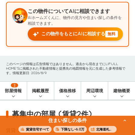
この物件についてAIに相談できます
AIホームズくんに、物件の見方や住まい探しの条件を
相談できます。
この物件をもとにAIに相談する
無料
このページの情報は広告情報ではありません。過去から現在までにLIFULL
HOME'Sに掲載された不動産情報と提携先の地図情報を元に生成した参考情報で
す。情報更新日: 2026/8/9
2
部屋情報
掲載履歴
価格推移
周辺環境
建物概要
募集中の部屋 (賃貸2件)
住まい探しの条件
賃貸住宅すべて
下限なし~6.0万
北海道札幌市北区
賃貸
2
件