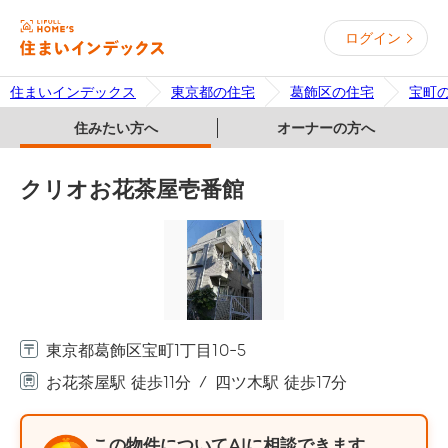
ログイン
住まいインデックス
東京都の住宅
葛飾区の住宅
宝町
住みたい方へ
オーナーの方へ
クリオお花茶屋壱番館
東京都葛飾区宝町1丁目10-5
お花茶屋駅 徒歩11分
四ツ木駅 徒歩17分
この物件についてAIに相談できます