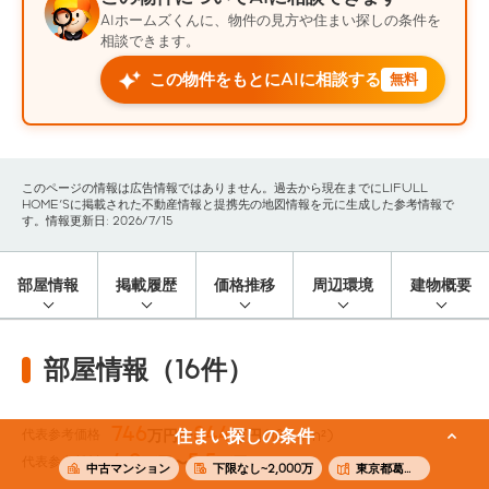
AIホームズくんに、物件の見方や住まい探しの条件を
相談できます。
この物件をもとにAIに相談する
無料
このページの情報は広告情報ではありません。過去から現在までにLIFULL
HOME'Sに掲載された不動産情報と提携先の地図情報を元に生成した参考情報で
す。情報更新日: 2026/7/15
部屋情報
掲載履歴
価格推移
周辺環境
建物概要
部屋情報（16件）
746
844
代表参考価格
住まい探しの条件
万円〜
万円
(18.54m²)
4.9
5.5
代表参考賃料
万円〜
万円
(18.54m²)
中古マンション
下限なし~2,000万
東京都葛飾区