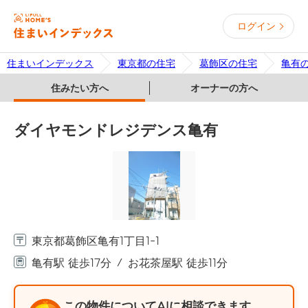
ログイン
住まいインデックス
東京都の住宅
葛飾区の住宅
亀有
住みたい方へ
オーナーの方へ
ダイヤモンドレジデンス亀有
東京都葛飾区亀有1丁目1-1
亀有駅 徒歩17分
お花茶屋駅 徒歩11分
この物件についてAIに相談できます