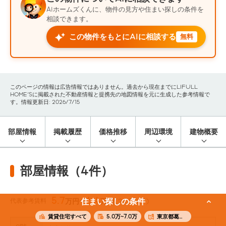
AIホームズくんに、物件の見方や住まい探しの条件を
相談できます。
この物件をもとにAIに相談する
無料
このページの情報は広告情報ではありません。過去から現在までにLIFULL
HOME'Sに掲載された不動産情報と提携先の地図情報を元に生成した参考情報で
す。情報更新日: 2026/7/15
部屋情報
掲載履歴
価格推移
周辺環境
建物概要
部屋情報（4件）
5.7
6.4
代表参考賃料
住まい探しの条件
万円〜
万円
(24.58m²)
賃貸住宅すべて
5.0万~7.0万
東京都葛飾区