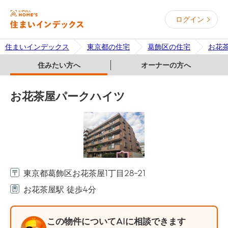
ログイン
住まいインデックス
東京都の住宅
葛飾区の住宅
お花
住みたい方へ
オーナーの方へ
お花茶屋パークハイツ
東京都葛飾区お花茶屋1丁目28-21
お花茶屋駅 徒歩4分
この物件についてAIに相談できます