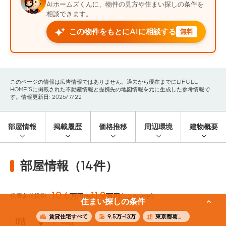
AIホームズくんに、物件の見方や住まい探しの条件を
相談できます。
この物件をもとにAIに相談する
無料
このページの情報は広告情報ではありません。過去から現在までにLIFULL
HOME'Sに掲載された不動産情報と提携先の地図情報を元に生成した参考情報で
す。情報更新日: 2026/7/22
部屋情報
掲載履歴
価格推移
周辺環境
建物概要
部屋情報（14件）
10.6
11.9
代表参考賃料
万円〜
万円
(52.65m²)
住まい探しの条件
賃貸住宅すべて
9.5万~13万
東京都葛飾区
5階