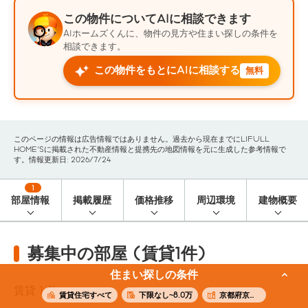
この物件についてAIに相談できます
AIホームズくんに、物件の見方や住まい探しの条件を
相談できます。
この物件をもとにAIに相談する
無料
このページの情報は広告情報ではありません。過去から現在までにLIFULL
HOME'Sに掲載された不動産情報と提携先の地図情報を元に生成した参考情報で
す。情報更新日: 2026/7/24
1
部屋情報
掲載履歴
価格推移
周辺環境
建物概要
募集中の部屋 (賃貸1件)
住まい探しの条件
賃貸
1
件
賃貸住宅すべて
下限なし~8.0万
京都府京都市下京区