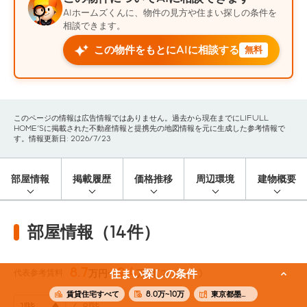
AIホームズくんに、物件の見方や住まい探しの条件を
相談できます。
この物件をもとにAIに相談する
無料
このページの情報は広告情報ではありません。過去から現在までにLIFULL
HOME'Sに掲載された不動産情報と提携先の地図情報を元に生成した参考情報で
す。情報更新日: 2026/7/23
部屋情報
掲載履歴
価格推移
周辺環境
建物概要
部屋情報（14件）
8.7
9.4
代表参考賃料
住まい探しの条件
万円〜
万円
(24.24m²)
賃貸住宅すべて
8.0万~10万
東京都墨田区