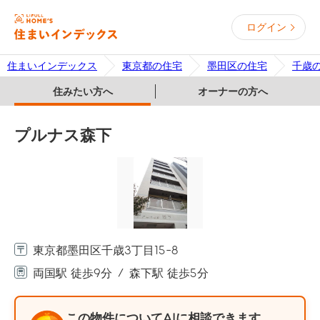
ログイン
住まいインデックス
東京都の住宅
墨田区の住宅
千歳
住みたい方へ
オーナーの方へ
プルナス森下
東京都墨田区千歳3丁目15-8
両国駅 徒歩9分
森下駅 徒歩5分
この物件についてAIに相談できます