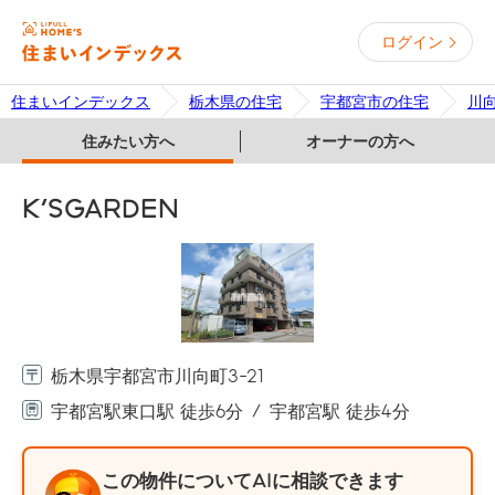
ログイン
住まいインデックス
栃木県の住宅
宇都宮市の住宅
川
住みたい方へ
オーナーの方へ
K'SGARDEN
栃木県宇都宮市川向町3-21
宇都宮駅東口駅 徒歩6分
宇都宮駅 徒歩4分
この物件についてAIに相談できます