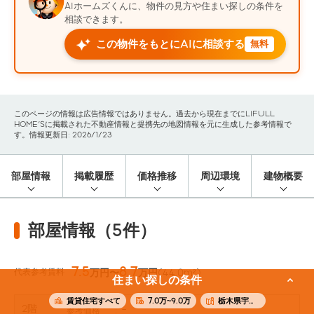
AIホームズくんに、物件の見方や住まい探しの条件を
相談できます。
この物件をもとにAIに相談する
無料
このページの情報は広告情報ではありません。過去から現在までにLIFULL
HOME'Sに掲載された不動産情報と提携先の地図情報を元に生成した参考情報で
す。情報更新日: 2026/1/23
部屋情報
掲載履歴
価格推移
周辺環境
建物概要
部屋情報（5件）
7.5
8.7
代表参考賃料
万円〜
万円
(44.0m²)
住まい探しの条件
賃貸住宅すべて
7.0万~9.0万
栃木県宇都宮市
2階
-
参考価格