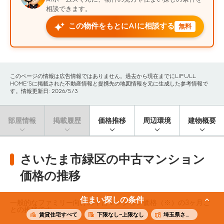
相談できます。
この物件をもとにAIに相談する
無料
このページの情報は広告情報ではありません。過去から現在までにLIFULL
HOME'Sに掲載された不動産情報と提携先の地図情報を元に生成した参考情報で
す。情報更新日: 2026/5/3
部屋情報
掲載履歴
価格推移
周辺環境
建物概要
さいたま市緑区の中古マンション
価格の推移
住まい探しの条件
一般的なファミリー向けの中古マンション価格（※）の3ヶ月ご
との推移です。
賃貸住宅すべて
下限なし~上限なし
埼玉県さいたま市緑区