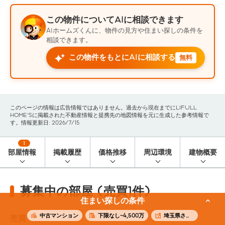
この物件についてAIに相談できます
AIホームズくんに、物件の見方や住まい探しの条件を
相談できます。
この物件をもとにAIに相談する
無料
このページの情報は広告情報ではありません。過去から現在までにLIFULL
HOME'Sに掲載された不動産情報と提携先の地図情報を元に生成した参考情報で
す。情報更新日: 2026/7/15
1
部屋情報
掲載履歴
価格推移
周辺環境
建物概要
募集中の部屋 (売買1件)
住まい探しの条件
中古マンション
下限なし~4,500万
埼玉県さいたま市緑区
売買
1
件