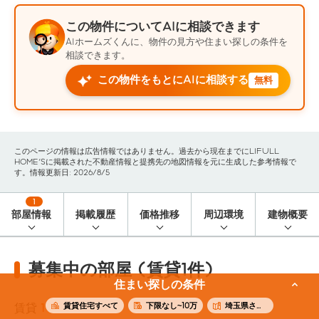
この物件についてAIに相談できます
AIホームズくんに、物件の見方や住まい探しの条件を
相談できます。
この物件をもとにAIに相談する
無料
このページの情報は広告情報ではありません。過去から現在までにLIFULL
HOME'Sに掲載された不動産情報と提携先の地図情報を元に生成した参考情報で
す。情報更新日: 2026/8/5
1
部屋情報
掲載履歴
価格推移
周辺環境
建物概要
募集中の部屋 (賃貸1件)
住まい探しの条件
賃貸住宅すべて
下限なし~10万
埼玉県さいたま市緑区
賃貸
1
件