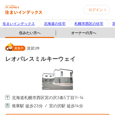
ログイン
住まいインデックス
北海道の住宅
札幌市西区の住宅
住みたい方へ
オーナーの方へ
募集中
賃貸
2
件
レオパレスミルキーウェイ
北海道札幌市西区宮の沢3条5丁目11-14
発寒駅 徒歩23分
宮の沢駅 徒歩14分