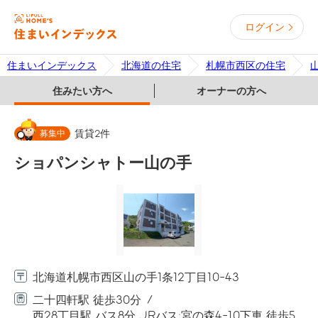
ログイン
住まいインデックス
北海道の住宅
札幌市西区の住宅
住みたい方へ
オーナーの方へ
募集中
賃貸
2
件
ショパンシャトー山の手
北海道札幌市西区山の手1条12丁目10-43
二十四軒駅 徒歩30分
西28丁目駅 バス8分 JRバス:宮の森4-10下車 徒歩5