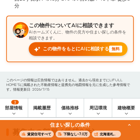
分
この物件についてAIに相談できます
AIホームズくんに、物件の見方や住まい探しの条件を
相談できます。
この物件をもとにAIに相談する
無料
このページの情報は広告情報ではありません。過去から現在までにLIFULL
HOME'Sに掲載された不動産情報と提携先の地図情報を元に生成した参考情報で
す。情報更新日: 2026/7/15
2
部屋情報
掲載履歴
価格推移
周辺環境
建物概要
住まい探しの条件
募集中の部屋 (賃貸2件)
賃貸住宅すべて
下限なし~7.0万
北海道札幌市西区