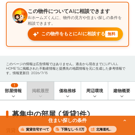
この物件についてAIに相談できます
AIホームズくんに、物件の見方や住まい探しの条件を
相談できます。
この物件をもとにAIに相談する
無料
このページの情報は広告情報ではありません。過去から現在までにLIFULL
HOME'Sに掲載された不動産情報と提携先の地図情報を元に生成した参考情報で
す。情報更新日: 2026/7/15
1
部屋情報
掲載履歴
価格推移
周辺環境
建物概要
募集中の部屋 (賃貸1件)
住まい探しの条件
賃貸住宅すべて
下限なし~5.0万
北海道札幌市西区
賃貸
1
件