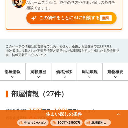
AIホームズくんに、物件の見方や住まい探しの条件を
相談できます。
この物件をもとにAIに相談する
無料
このページの情報は広告情報ではありません。過去から現在までにLIFULL
HOME'Sに掲載された不動産情報と提携先の地図情報を元に生成した参考情報で
す。情報更新日: 2026/7/23
部屋情報
掲載履歴
価格推移
周辺環境
建物概要
部屋情報（27件）
1,537
1,904
代表参考価格
万円〜
万円
(62.15m²)
住まい探しの条件
8.4
9.3
代表参考賃料
万円〜
万円
(62.15m²)
中古マンション
500万~2,500万
北海道札幌市西区