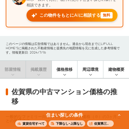
相談できます。
この物件をもとにAIに相談する
無料
このページの情報は広告情報ではありません。過去から現在までにLIFULL
HOME'Sに掲載された不動産情報と提携先の地図情報を元に生成した参考情報で
す。情報更新日: 2024/7/16
部屋情報
掲載履歴
価格推移
周辺環境
建物概要
佐賀県の中古マンション価格の推
移
住まい探しの条件
一般的なファミリー向けの中古マンション価格（※）の3ヶ月ご
との推移です。
賃貸住宅すべて
下限なし~上限なし
佐賀県三養基郡みやき町