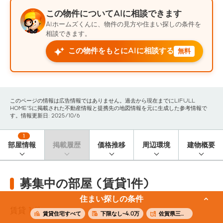
この物件についてAIに相談できます
AIホームズくんに、物件の見方や住まい探しの条件を
相談できます。
この物件をもとにAIに相談する
無料
このページの情報は広告情報ではありません。過去から現在までにLIFULL
HOME'Sに掲載された不動産情報と提携先の地図情報を元に生成した参考情報で
す。情報更新日: 2025/10/6
1
部屋情報
掲載履歴
価格推移
周辺環境
建物概要
募集中の部屋 (賃貸1件)
住まい探しの条件
賃貸
1
件
賃貸住宅すべて
下限なし~4.0万
佐賀県三養基郡みやき町