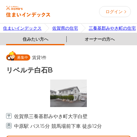
ログイン
住まいインデックス
佐賀県の住宅
三養基郡みやき町の住宅
住みたい方へ
オーナーの方へ
募集中
賃貸
1
件
リベルテ白石B
佐賀県三養基郡みやき町大字白壁
中原駅 バス15分 競馬場前下車 徒歩12分