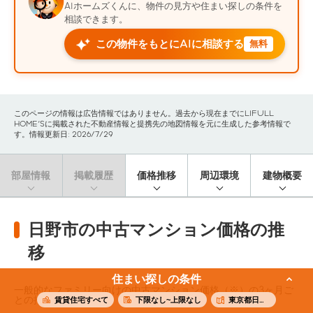
AIホームズくんに、物件の見方や住まい探しの条件を
相談できます。
この物件をもとにAIに相談する
無料
このページの情報は広告情報ではありません。過去から現在までにLIFULL
HOME'Sに掲載された不動産情報と提携先の地図情報を元に生成した参考情報で
す。情報更新日: 2026/7/29
部屋情報
掲載履歴
価格推移
周辺環境
建物概要
日野市の中古マンション価格の推
移
住まい探しの条件
一般的なファミリー向けの中古マンション価格（※）の3ヶ月ご
との推移です。
賃貸住宅すべて
下限なし~上限なし
東京都日野市