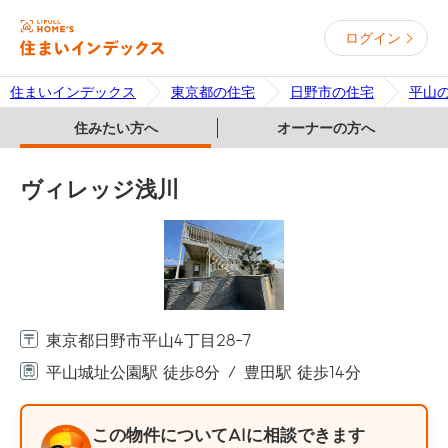
ログイン
住まいインデックス
東京都の住宅
日野市の住宅
平山
住みたい方へ
オーナーの方へ
ヴィレッジ浅川
東京都日野市平山4丁目28-7
平山城址公園駅 徒歩8分
豊田駅 徒歩14分
この物件についてAIに相談できます