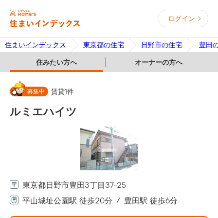
ログイン
住まいインデックス
東京都の住宅
日野市の住宅
豊田
住みたい方へ
オーナーの方へ
募集中
賃貸
1
件
ルミエハイツ
東京都日野市豊田3丁目37-25
平山城址公園駅 徒歩20分
豊田駅 徒歩6分