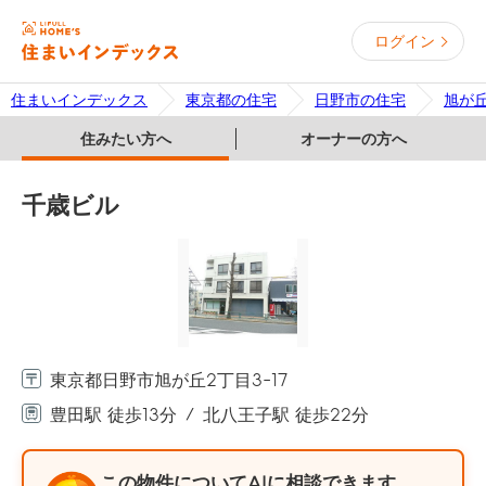
ログイン
住まいインデックス
東京都の住宅
日野市の住宅
旭が
住みたい方へ
オーナーの方へ
千歳ビル
東京都日野市旭が丘2丁目3-17
豊田駅 徒歩13分
北八王子駅 徒歩22分
この物件についてAIに相談できます