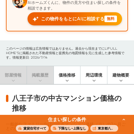
AIホームズくんに、物件の見方や住まい探しの条件を
相談できます。
この物件をもとにAIに相談する
無料
このページの情報は広告情報ではありません。過去から現在までにLIFULL
HOME'Sに掲載された不動産情報と提携先の地図情報を元に生成した参考情報で
す。情報更新日: 2026/7/14
部屋情報
掲載履歴
価格推移
周辺環境
建物概要
八王子市の中古マンション価格の
推移
住まい探しの条件
一般的なファミリー向けの中古マンション価格（※）の3ヶ月ご
との推移です。
賃貸住宅すべて
下限なし~上限なし
東京都八王子市