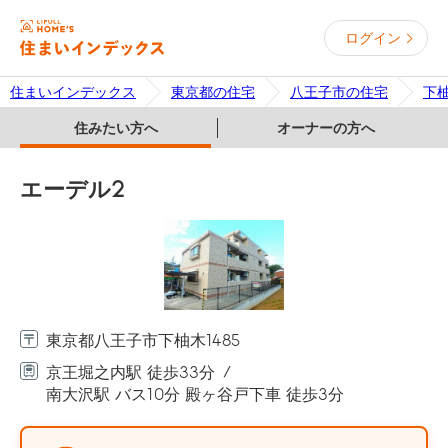
ログイン
住まいインデックス
東京都の住宅
八王子市の住宅
下
住みたい方へ
オーナーの方へ
エーデル2
東京都八王子市下柚木1485
京王堀之内駅 徒歩33分
南大沢駅 バス10分 殿ヶ谷戸下車 徒歩3分