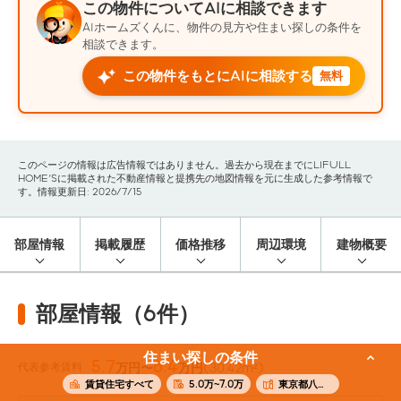
この物件についてAIに相談できます
AIホームズくんに、物件の見方や住まい探しの条件を
相談できます。
この物件をもとにAIに相談する
無料
このページの情報は広告情報ではありません。過去から現在までにLIFULL
HOME'Sに掲載された不動産情報と提携先の地図情報を元に生成した参考情報で
す。情報更新日: 2026/7/15
部屋情報
掲載履歴
価格推移
周辺環境
建物概要
部屋情報（6件）
住まい探しの条件
5.7
6.4
代表参考賃料
万円〜
万円
(30.42m²)
賃貸住宅すべて
5.0万~7.0万
東京都八王子市