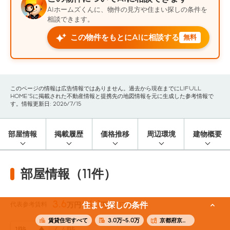
AIホームズくんに、物件の見方や住まい探しの条件を
相談できます。
この物件をもとにAIに相談する
無料
このページの情報は広告情報ではありません。過去から現在までにLIFULL
HOME'Sに掲載された不動産情報と提携先の地図情報を元に生成した参考情報で
す。情報更新日: 2026/7/15
部屋情報
掲載履歴
価格推移
周辺環境
建物概要
部屋情報（11件）
3.6
4.1
代表参考賃料
住まい探しの条件
万円〜
万円
(17.77m²)
賃貸住宅すべて
3.0万~5.0万
京都府京都市中京区