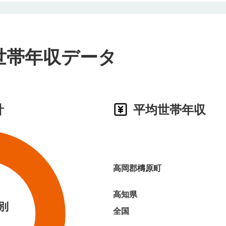
世帯年収データ
計
平均世帯年収
高岡郡檮原町
高知県
別
全国