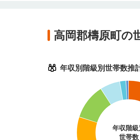
高岡郡檮原町の
年収別階級別世帯数推
年収階級
世帯数