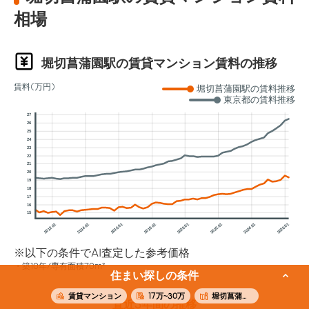
相場
堀切菖蒲園駅の賃貸マンション賃料の推移
賃料(万円)
堀切菖蒲園駅の賃料推移
東京都の賃料推移
27
26
25
24
23
22
21
20
19
18
17
16
15
2012.01
2014.01
2016.01
2018.01
2020.01
2022.01
2024.01
2026.01
※以下の条件でAI査定した参考価格
築10年/専有面積70m²
住まい探しの条件
賃貸マンション
17万~30万
堀切菖蒲園駅
直近3年間の推移