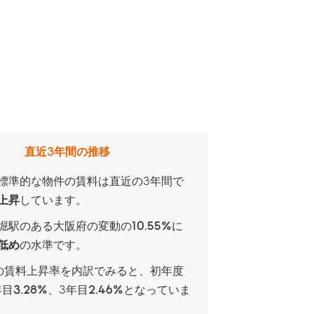
直近3年間の推移
標準的な物件の賃料は直近の3年間で
上昇
しています。
堀駅のある大阪府の変動の
10.55%
に
低め
の水準です。
の賃料上昇率を内訳でみると、
初年度
年目
3.28%
、
3年目
2.46%
となっていま