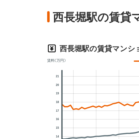
西長堀駅の賃貸
西長堀駅の賃貸マンシ
賃料(万円)
21
20
19
18
17
16
15
14