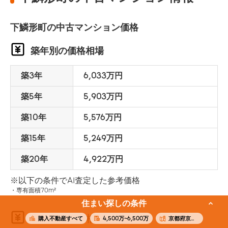
下鱗形町の中古マンション価格
築年別の価格相場
築3年
6,033万円
築5年
5,903万円
築10年
5,576万円
築15年
5,249万円
築20年
4,922万円
※以下の条件でAI査定した参考価格
専有面積70m²
住まい探しの条件
面積別の価格相場
購入不動産すべて
4,500万~6,500万
京都府京都市下京区下鱗形町