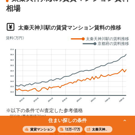
相場
太秦天神川駅の賃貸マンション賃料の推移
賃料(万円)
太秦天神川駅の賃料推移
京都府の賃料推移
17.0
16.5
16.0
15.5
15.0
14.5
14.0
13.5
13.0
2012.01
2014.01
2016.01
2018.01
2020.01
2022.01
2024.01
2026.01
※以下の条件でAI査定した参考価格
築10年/専有面積70m²
住まい探しの条件
賃貸マンション
13万~17万
太秦天神川駅
直近3年間の推移