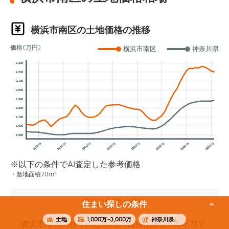
横浜市南区の土地価格の推移
価格(万円)
横浜市南区
神奈川県
2,300
2,200
2,100
2,000
1,900
1,800
1,700
1,600
1,500
2012.01
2014.01
2016.01
2018.01
2020.01
2022.01
2024.01
2026.01
※以下の条件でAI査定した参考価格
敷地面積70m²
直近3年間の推移
住まい探しの条件
土地
1,000万~3,000万
神奈川県横浜市南区
横浜市南区の標準的な土地の価格は直近の3年間で