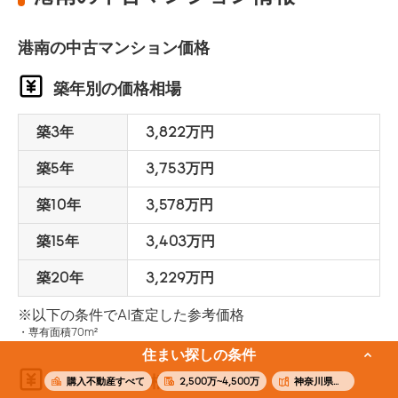
港南の中古マンション価格
築年別の価格相場
築3年
3,822万円
築5年
3,753万円
築10年
3,578万円
築15年
3,403万円
築20年
3,229万円
※以下の条件でAI査定した参考価格
専有面積70m²
住まい探しの条件
面積別の価格相場
購入不動産すべて
2,500万~4,500万
神奈川県横浜市港南区港南