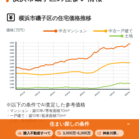
横浜市磯子区の住宅価格推移
価格(万円)
中古マンション
中古一戸建て
土地
4,200
4,000
3,800
3,600
3,400
3,200
3,000
2,800
2,600
2,400
2,200
2,000
1,800
1,600
2012.01
2014.01
2016.01
2018.01
2020.01
2022.01
2024.01
2026.01
※以下の条件でAI査定した参考価格
マンション：築10年/専有面積70m²
一戸建て：築10年/延床面積70m²
土地：敷地面積70m²
住まい探しの条件
購入不動産すべて
3,000万~5,000万
神奈川県横浜市磯子区
直近3年間の推移