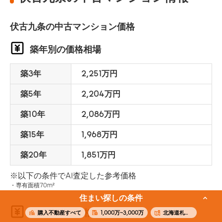
伏古九条の中古マンション価格
築年別の価格相場
築3年
2,251万円
築5年
2,204万円
築10年
2,086万円
築15年
1,968万円
築20年
1,851万円
※以下の条件でAI査定した参考価格
専有面積70m²
住まい探しの条件
面積別の価格相場
購入不動産すべて
1,000万~3,000万
北海道札幌市東区伏古九条