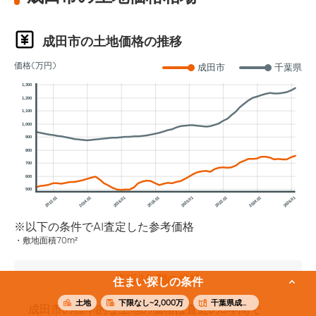
成田市の土地価格の推移
価格(万円)
成田市
千葉県
1,300
1,200
1,100
1,000
900
800
700
600
500
2012.01
2014.01
2016.01
2018.01
2020.01
2022.01
2024.01
2026.01
※以下の条件でAI査定した参考価格
敷地面積70m²
直近3年間の推移
住まい探しの条件
土地
下限なし~2,000万
千葉県成田市
成田市の標準的な土地の価格は直近の3年間で