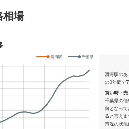
格相場
移
滑河駅
千葉県
滑河駅のあ
の3年間で
7
買い時・売
千葉県の価
向となって
る
と言えま
市況の状況