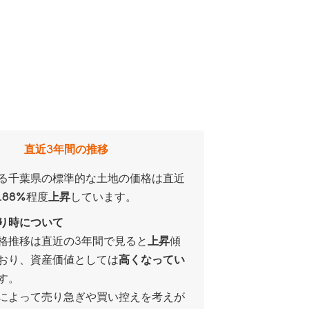
直近3年間の推移
る千葉県の標準的な土地の価格は直近
.88%
程度
上昇
しています。
り時について
格推移は直近の3年間で見ると
上昇
傾
おり、資産価値としては
高くなってい
す。
によって売り急ぎや買い控えを考えが