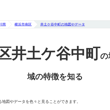
川県
横浜市南区
井土ケ谷中町の地図やデータ
区井土ケ谷中町
の
域の特徴を知る
る地図やデータを色々と見ることができます。