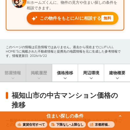
AIホームズくんに、物件の見方や住まい探しの条件を
相談できます。
この物件をもとにAIに相談する
無料
このページの情報は広告情報ではありません。過去から現在までにLIFULL
HOME'Sに掲載された不動産情報と提携先の地図情報を元に生成した参考情報で
す。情報更新日: 2026/6/22
部屋情報
掲載履歴
価格推移
周辺環境
建物概要
福知山市の中古マンション価格の
推移
住まい探しの条件
一般的なファミリー向けの中古マンション価格（※）の3ヶ月ご
との推移です。
賃貸住宅すべて
下限なし~上限なし
京都府福知山市