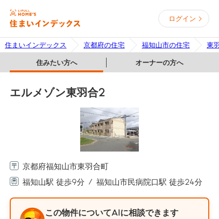
ログイン
住まいインデックス
京都府の住宅
福知山市の住宅
東
住みたい方へ
オーナーの方へ
エルメゾン東羽合2
京都府福知山市東羽合町
福知山駅 徒歩9分
福知山市民病院口駅 徒歩24分
この物件についてAIに相談できます