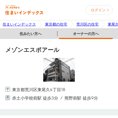
ログイン
住まいインデックス
東京都の住宅
荒川区の住宅
東尾
住みたい方へ
オーナーの方へ
メゾンエスポアール
東京都荒川区東尾久4丁目18
赤土小学校前駅 徒歩3分
熊野前駅 徒歩9分