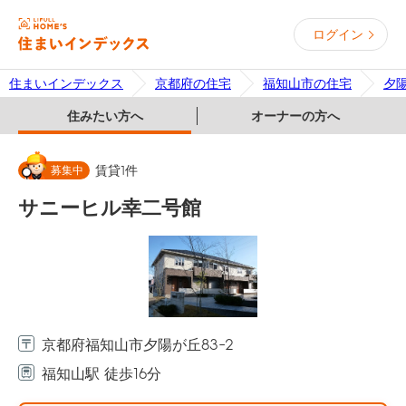
ログイン
住まいインデックス
京都府の住宅
福知山市の住宅
夕
住みたい方へ
オーナーの方へ
募集中
賃貸
1
件
サニーヒル幸二号館
京都府福知山市夕陽が丘83-2
福知山駅 徒歩16分