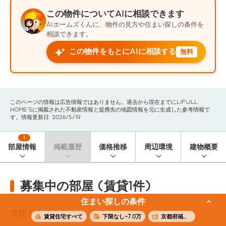
この物件についてAIに相談できます
AIホームズくんに、物件の見方や住まい探しの条件を
相談できます。
この物件をもとにAIに相談する
無料
このページの情報は広告情報ではありません。過去から現在までにLIFULL
HOME'Sに掲載された不動産情報と提携先の地図情報を元に生成した参考情報で
す。情報更新日: 2026/5/19
1
部屋情報
掲載履歴
価格推移
周辺環境
建物概要
募集中の部屋 (賃貸1件)
住まい探しの条件
賃貸
1
件
賃貸住宅すべて
下限なし~7.0万
京都府福知山市