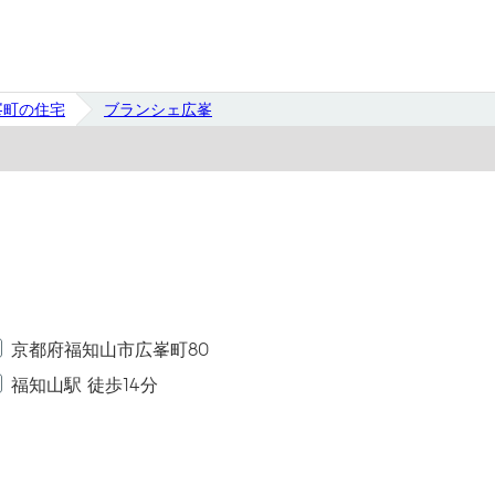
峯町の住宅
ブランシェ広峯
京都府福知山市広峯町80
福知山駅 徒歩14分