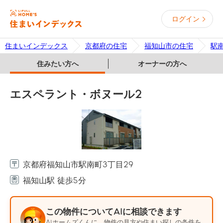
ログイン
住まいインデックス
京都府の住宅
福知山市の住宅
駅
住みたい方へ
オーナーの方へ
エスペラント・ボヌール2
京都府福知山市駅南町3丁目29
福知山駅 徒歩5分
この物件についてAIに相談できます
AIホームズくんに、物件の見方や住まい探しの条件を