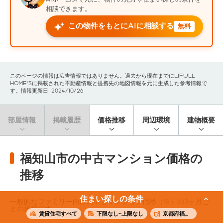
相談できます。
この物件をもとにAIに相談する
無料
このページの情報は広告情報ではありません。過去から現在までにLIFULL
HOME'Sに掲載された不動産情報と提携先の地図情報を元に生成した参考情報で
す。情報更新日: 2024/10/26
部屋情報
掲載履歴
価格推移
周辺環境
建物概要
福知山市の中古マンション価格の
推移
住まい探しの条件
一般的なファミリー向けの中古マンション価格（※）の3ヶ月ご
との推移です。
賃貸住宅すべて
下限なし~上限なし
京都府福知山市