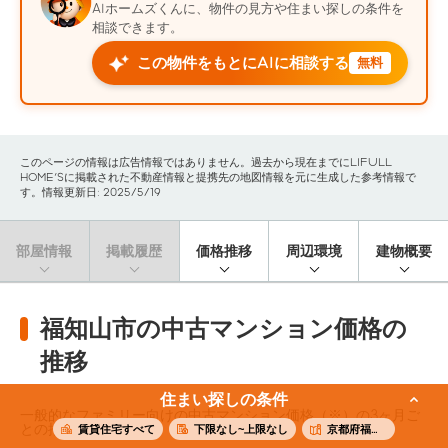
AIホームズくんに、物件の見方や住まい探しの条件を
相談できます。
この物件をもとにAIに相談する
無料
このページの情報は広告情報ではありません。過去から現在までにLIFULL
HOME'Sに掲載された不動産情報と提携先の地図情報を元に生成した参考情報で
す。情報更新日: 2025/5/19
部屋情報
掲載履歴
価格推移
周辺環境
建物概要
福知山市の中古マンション価格の
推移
住まい探しの条件
一般的なファミリー向けの中古マンション価格（※）の3ヶ月ご
との推移です。
賃貸住宅すべて
下限なし~上限なし
京都府福知山市